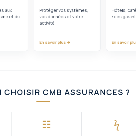
es aux
Protéger vos systèmes,
Hôtels, caf
isme et du
vos données et votre
: des garan
activité.
En savoir plus →
En savoir pl
 CHOISIR CMB ASSURANCES ?
☷
ϟ