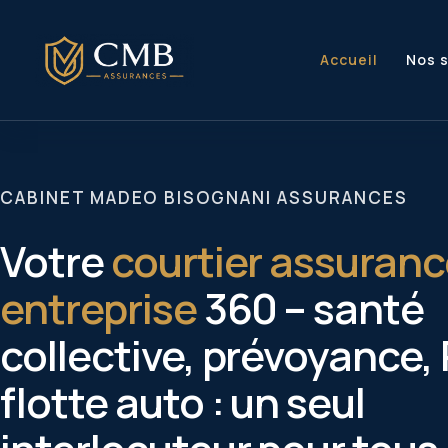
Aller
au
contenu
Accueil
Nos 
CABINET MADEO BISOGNANI ASSURANCES
Votre
courtier assuran
entreprise
360 – santé
collective, prévoyance, 
flotte auto : un seul