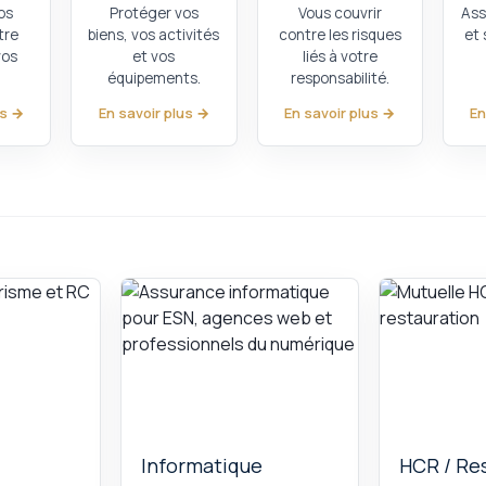
os
Protéger vos
Vous couvrir
Ass
tre
biens, vos activités
contre les risques
et 
vos
et vos
liés à votre
équipements.
responsabilité.
us →
En savoir plus →
En savoir plus →
En
Informatique
HCR / Re