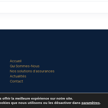
Accueil
Qui Sommes-Nous
Nos solutions d’assurances
Actualités
Contact
offrir la meilleure expérience sur notre site.
© 2026 CMB Assurances -
Mentions légales -
Site créé par
DICRE
ookies que nous utilisons ou les désactiver dans
paramètres
.