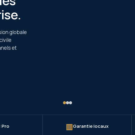
les
ise.
ion globale
civile
nels et
▥
 Pro
Garantie locaux