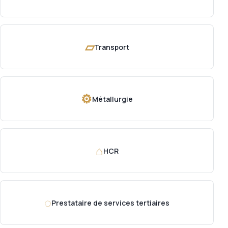
▱
Transport
⚙
Métallurgie
⌂
HCR
◌
Prestataire de services tertiaires