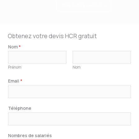
CONTACTEZ-NOUS
Obtenez votre devis HCR gratuit
Nom
*
Prénom
Nom
T
Email
*
é
l
é
Téléphone
p
h
o
n
Nombres de salariés